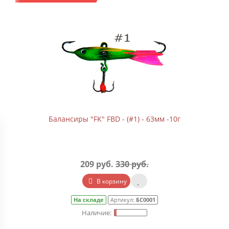
Балансиры "FK" FBD - (#1) - 63мм -10г
209 руб.
330 руб.
В корзину
На складе
Артикул:
БС0001