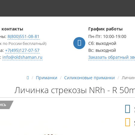
 контакты
График работы
ны:
8(800)551-08-81
Пн-Пт: 10:00-19:00
Сб: выходной
к по России бесплатный)
ва:
+7(495)127-07-57
Вс: выходной
l:
info@oldshaman.ru
Заказать обратный зв
Приманки
Силиконовые приманки
Личин
Личинка стрекозы NRh - R 50
ИСЬ