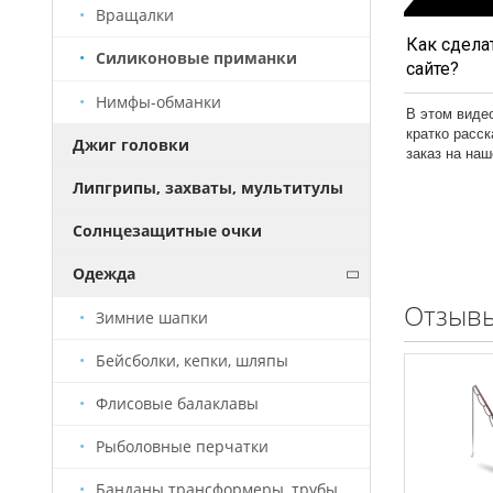
Вращалки
Как сделат
Силиконовые приманки
сайте?
Нимфы-обманки
В этом виде
кратко расс
Джиг головки
заказ на на
Липгрипы, захваты, мультитулы
Солнцезащитные очки
Одежда
Отзывы
Зимние шапки
Бейсболки, кепки, шляпы
Флисовые балаклавы
Рыболовные перчатки
Банданы трансформеры, трубы