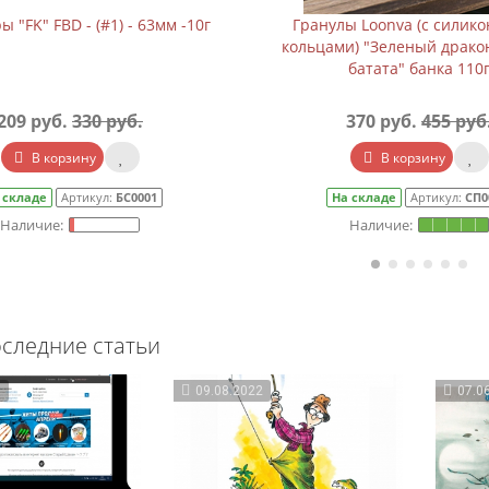
 "FK" FBD - (#1) - 63мм -10г
Гранулы Loonva (с силик
кольцами) "Зеленый драко
батата" банка 110
209 руб.
330 руб.
370 руб.
455 руб
В корзину
В корзину
 складе
Артикул:
БС0001
На складе
Артикул:
СП0
следние статьи
3
09.08.2022
07.0