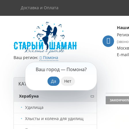
Доставка и Оплата
Наши
Регио
(звоно
Моск
E-mai
Ваш регион:
Помона
Ваш город —
Помона
?
КАТАЛОГ ТОВАРОВ
Херабуна
ЗАКОНЧИЛ
Удилища
Хлысты и колена для удилищ