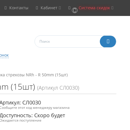
Контакты
Кабинет
Система скидок
0
онок
ка стрекозы NRh - R 50mm (15шт)
mm (15шт)
(Артикул СЛ0030)
Артикул: СЛ0030
Сообщите этот код менеджеру магазина
Доступность: Скоро будет
Ожидается поступление