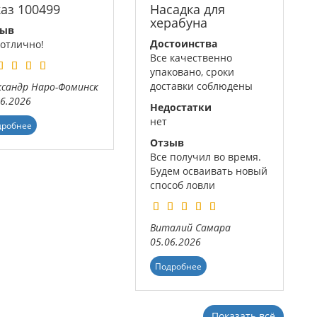
каз 100499
Насадка для
херабуна
зыв
Достоинства
 отлично!
Все качественно
упаковано, сроки
доставки соблюдены
ксандр
Наро-Фоминск
06.2026
Недостатки
нет
дробнее
Отзыв
Все получил во время.
Будем осваивать новый
способ ловли
Виталий
Самара
05.06.2026
Подробнее
Показать всё