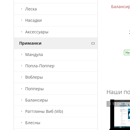
Балансир B-2 (5см, 7,5г)
Балансиры
Леска
Насадки
Аксессуары
209 руб.
310 руб.
В корзину
Приманки
На складе
Артикул:
БС0005
На
Мандула
Попла-Поппер
Воблеры
Попперы
Наши по
Балансиры
11.06.202
Раттлины Виб (Vib)
Блесны