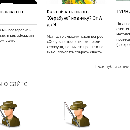
ь заказ на
Как собрать снасть
ТУРНИ
"Херабуна" новичку? От А
По лов
до Я.
азиатс
о мы постарались
методо
казать как оформить
Мы часто слышим такой вопрос:
провед
шем сайте.
«Хочу заняться стилем ловли
(воскре
херабуна, но ничего про него не
знаю, помогите собрать снасть...
все публикации
 о сайте