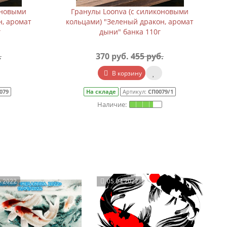
оновыми
Гранулы Loonva (с силиконовыми
н, аромат
кольцами) "Зеленый дракон, аромат
г
дыни" банка 110г
.
370 руб.
455 руб.
В корзину
079
На складе
Артикул:
СП0079/1
6.2022
05.04.2022