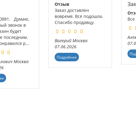
За
Отзыв
Заказ доставлен
От
вовремя. Всё подошла.
00881. Думаю,
Все
Спасибо продавцу.
вый звонок в
азин будет
не последним.
Але
Валерий
Москва
нравился р...
07.
07.06.2026
По
Подробнее
влович
Москва
26
ее