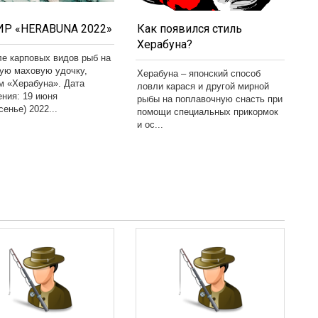
Р «HERABUNA 2022»
Как появился стиль
Херабуна?
ле карповых видов рыб на
кую маховую удочку,
Херабуна – японский способ
м «Херабуна». Дата
ловли карася и другой мирной
ения: 19 июня
рыбы на поплавочную снасть при
сенье) 2022...
помощи специальных прикормок
и ос...