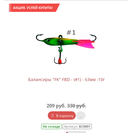
АКЦИЯ. УСПЕЙ КУПИТЬ!
Балансиры "FK" FBD - (#1) - 63мм -10г
209 руб.
330 руб.
В корзину
На складе
Артикул:
БС0001