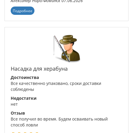
Александр
Наро-Фоминск
07.06.2026
Подробнее
Насадка для херабуна
Достоинства
Все качественно упаковано, сроки доставки
соблюдены
Недостатки
нет
Отзыв
Все получил во время. Будем осваивать новый
способ ловли