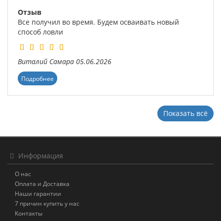
Отзыв
Все получил во время. Будем осваивать новый
способ ловли
Виталий
Самара
05.06.2026
Подробнее
Показать всё
Информация
О нас
Оплата и Доставка
Наши гарантии
7 причин купить у нас
Контакты