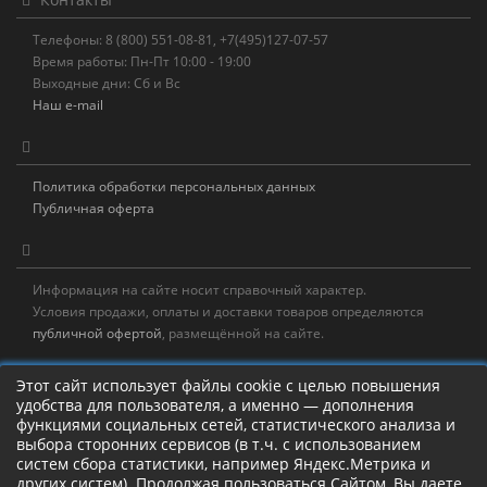
Телефоны: 8 (800) 551-08-81, +7(495)127-07-57
Время работы: Пн-Пт 10:00 - 19:00
Выходные дни: Сб и Вс
Наш e-mail
Политика обработки персональных данных
Публичная оферта
Информация на сайте носит справочный характер.
Условия продажи, оплаты и доставки товаров определяются
публичной офертой
, размещённой на сайте.
Новостная рассылка
Этот сайт использует файлы cookie с целью повышения
удобства для пользователя, а именно — дополнения
Новости, акции, распродажи и полезные советы!
функциями социальных сетей, статистического анализа и
выбора сторонних сервисов (в т.ч. с использованием
систем сбора статистики, например Яндекс.Метрика и
других систем). Продолжая пользоваться Сайтом, Вы даете