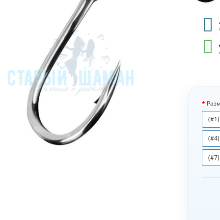
Разм
(#1)
(#4)
(#7)