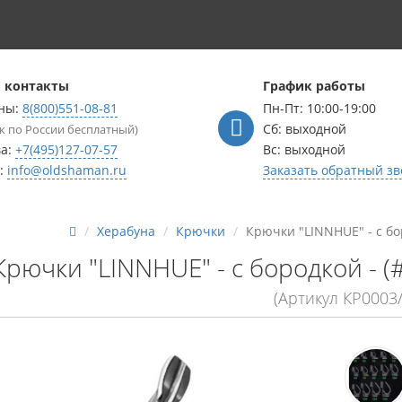
 контакты
График работы
ны:
8(800)551-08-81
Пн-Пт: 10:00-19:00
Сб: выходной
к по России бесплатный)
ва:
+7(495)127-07-57
Вс: выходной
l:
info@oldshaman.ru
Заказать обратный зв
Херабуна
Крючки
Крючки "LINNHUE" - с боро
Крючки "LINNHUE" - с бородкой - (#
(Артикул КР0003/