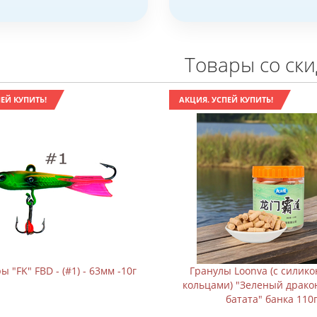
Товары со ск
ЕЙ КУПИТЬ!
АКЦИЯ. УСПЕЙ КУПИТЬ!
 "FK" FBD - (#1) - 63мм -10г
Гранулы Loonva (с силик
кольцами) "Зеленый драко
батата" банка 110