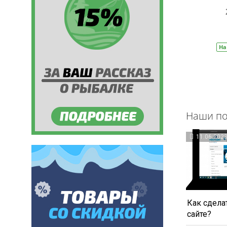
209 руб.
310 руб.
В корзину
На складе
Артикул:
БС0005
На
Наши по
11.06.202
Как сделат
сайте?