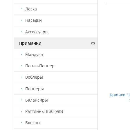
Леска
Насадки
Аксессуары
Приманки
Мандула
Попла-Поппер
Воблеры
Попперы
Крючки "LINNHUE" - с бородкой - (#1) -
Крючки "L
Балансиры
9мм - 4.5мм - (8шт)
Раттлины Виб (Vib)
235 руб.
Блесны