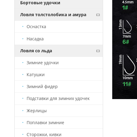
Бортовые удочки
Ловля толстолобика и амура
Оснастка
Насадка
Ловля со льда
Зимние удочки
Катушки
Зимний фидер
Подставки для зимних удочек
Жерлицы
Поплавки зимние
Сторожки, кивки