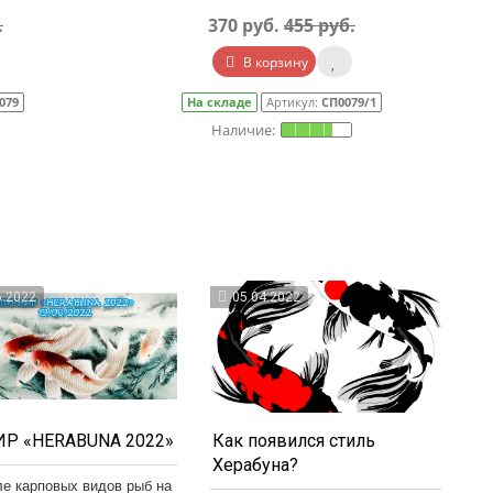
.
370 руб.
455 руб.
В корзину
079
На складе
Артикул:
СП0079/1
6.2022
05.04.2022
Р «HERABUNA 2022»
Как появился стиль
Херабуна?
ле карповых видов рыб на