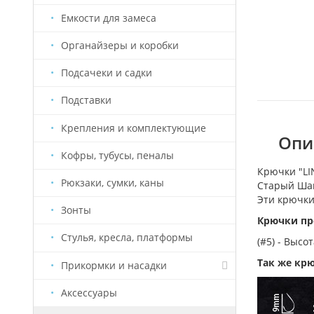
Емкости для замеса
Органайзеры и коробки
Подсачеки и садки
Подставки
Крепления и комплектующие
Опис
Кофры, тубусы, пеналы
Крючки "L
Рюкзаки, сумки, каны
Старый Ша
Эти крючк
Зонты
Крючки пр
Стулья, кресла, платформы
(#5) - Высо
Так же кр
Прикормки и насадки
Аксессуары
Насадки Старый Призрак