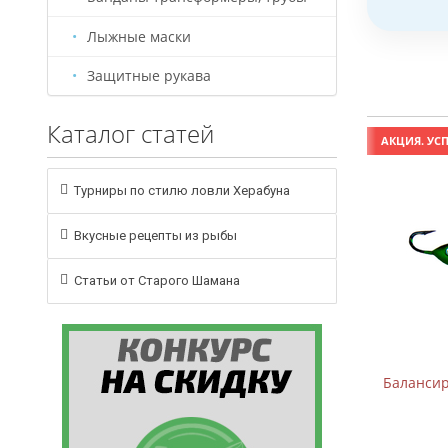
Лыжные маски
Защитные рукава
Каталог статей
АКЦИЯ. УСПЕЙ КУПИТЬ!
АКЦИЯ. УСП
Турниры по стилю ловли Херабуна
Вкусные рецепты из рыбы
Статьи от Старого Шамана
Балансир B-2 (5см, 7,5г)
Балансиры