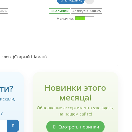
В корзину
03/6
В наличии
Артикул
КР0003/5
з слов. (Старый Шаман)
Новинки этого
ти?
месяца!
 искали,
Обновление ассортимента уже здесь,
ну
на нашем сайте!
Смотреть новинки