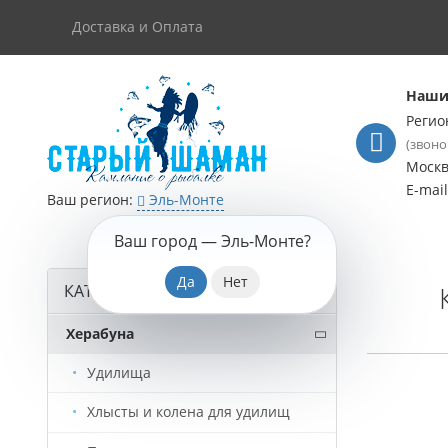
Доставка и Оплата
Наши
Регио
(звоно
Моск
E-mai
Ваш регион:
Эль-Монте
Ваш город —
Эль-Монте
?
КАТАЛОГ ТОВАРОВ
Херабуна
Удилища
Хлысты и колена для удилищ