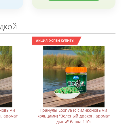
идкой
АКЦИЯ. УСПЕЙ КУПИТЬ!
оновыми
Гранулы Loonva (с силиконовыми
н, аромат
кольцами) "Зеленый дракон, аромат
г
дыни" банка 110г