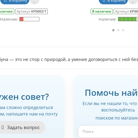
В корзину
В корзину
аличии
Артикул
КР0003/7
В наличии
Артикул
КР00
уна — это не спор с природой, а умение договориться с ней бе
Помочь най
ужен совет?
Если вы не нашли то, что
вам сложно определиться
воспользуйтесь
ом, напишите нам на почту
поиском по магази
Задать вопрос