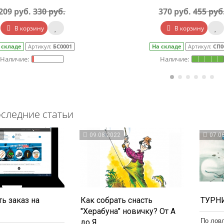
209 руб.
330 руб.
370 руб.
455 руб
В корзину
В корзину
 складе
Артикул:
БС0001
На складе
Артикул:
СП0
следние статьи
3
09.08.2022
07.0
ь заказ на
Как собрать снасть
ТУРНИ
"Херабуна" новичку? От А
По лов
до Я.