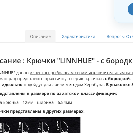
Описание
Характеристики
Вопросы-Отв
ание : Крючки "LINNHUE" - с бородкой
INNHUE" давно
известны рыболовам своим исключительным кач
ман рад представить практичную серию крючков
с бородкой
.
и
идеально
подойдут для ловли методом Херабуна.
В упаковке 
едставлены в размере по азиатской классификации:
та крючка - 12мм - ширина - 6.54мм
ючки представлены в других размерах: