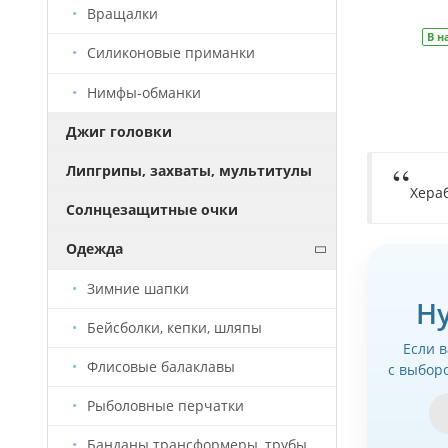
В корзину
Вращалки
В наличии
Артикул
КР0003
В н
Силиконовые приманки
Нимфы-обманки
Джиг головки
Липгрипы, захваты, мультитулы
Хераб
Солнцезащитные очки
Одежда
Зимние шапки
Н
Бейсболки, кепки, шляпы
Если 
Флисовые балаклавы
с выбор
Рыболовные перчатки
Банданы трансформеры, трубы