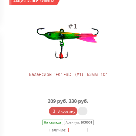
АКЦИЯ. УСПЕЙ КУПИТЬ!
Балансиры "FK" FBD - (#1) - 63мм -10г
209 руб.
330 руб.
В корзину
На складе
Артикул:
БС0001