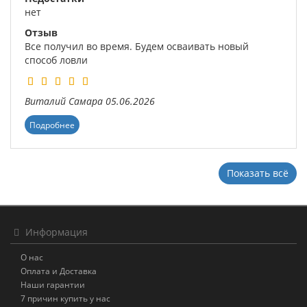
нет
Отзыв
Все получил во время. Будем осваивать новый
способ ловли
Виталий
Самара
05.06.2026
Подробнее
Показать всё
Информация
О нас
Оплата и Доставка
Наши гарантии
7 причин купить у нас