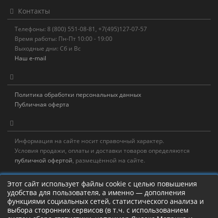
Контакты
Телефоны: 8 (800) 551-08-81, +7(495)127-07-57
Время работы: Пн-Пт 10:00 - 19:00
Выходные дни: Сб и Вс
Наш e-mail
Политика обработки персональных данных
Публичная оферта
Информация на сайте носит справочный характер.
Условия продажи, оплаты и доставки товаров определяются
публичной офертой
, размещённой на сайте.
Новостная рассылка
Этот сайт использует файлы cookie с целью повышения
удобства для пользователя, а именно — дополнения
Новости, акции, распродажи и полезные советы!
функциями социальных сетей, статистического анализа и
выбора сторонних сервисов (в т.ч. с использованием