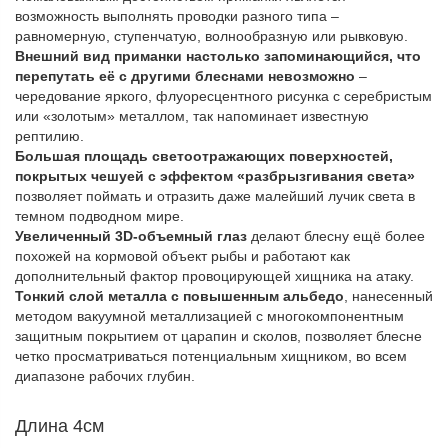
возможность выполнять проводки разного типа –
равномерную, ступенчатую, волнообразную или рывковую.
Внешний вид приманки настолько запоминающийся, что
перепутать её с другими блеснами невозможно
–
чередование яркого, флуоресцентного рисунка с серебристым
или «золотым» металлом, так напоминает известную
рептилию.
Большая площадь светоотражающих поверхностей,
покрытых чешуей с эффектом «разбрызгивания света»
позволяет поймать и отразить даже малейший лучик света в
темном подводном мире.
Увеличенный 3D-объемный глаз
делают блесну ещё более
похожей на кормовой объект рыбы и работают как
дополнительный фактор провоцирующей хищника на атаку.
Тонкий слой металла с повышенным альбедо
, нанесенный
методом вакуумной металлизацией с многокомпонентным
защитным покрытием от царапин и сколов, позволяет блесне
четко просматриваться потенциальным хищником, во всем
диапазоне рабочих глубин.
Длина 4см