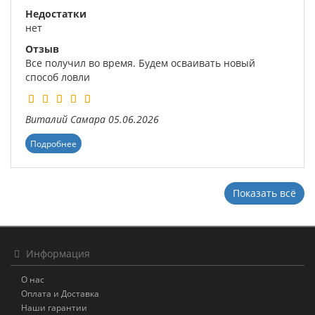
Недостатки
нет
Отзыв
Все получил во время. Будем осваивать новый
способ ловли
Виталий
Самара
05.06.2026
Подробнее
Показать всё
Информация
О нас
Оплата и Доставка
Наши гарантии