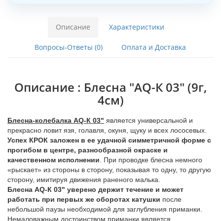
Описание
Характеристики
Вопросы-Ответы (0)
Оплата и Доставка
Описание : Блесна "AQ-К 03" (9г,
4см)
Блесна-колебалка
AQ-К 03"
является универсальной и
прекрасно ловит язя, голавля, окуня, щуку и всех лососевых.
Успех КРОК заложен в ее удачной симметричной форме с
прогибом в центре, разнообразной окраске и
качественном исполнении
. При проводке блесна немного
«рыскает» из стороны в сторону, показывая то одну, то другую
сторону, имитируя движения раненого малька.
Блесна
AQ-К 03"
уверено держит течение и может
работать при первых же оборотах катушки
после
небольшой паузы необходимой для заглубления приманки.
Немаловажным достоинством приманки является