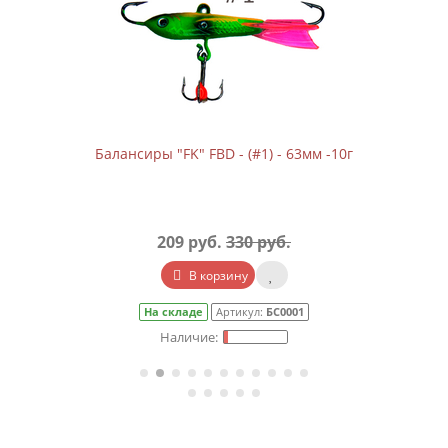
Балансиры "FK" FBD - (#1) - 63мм -10г
209 руб.
330 руб.
В корзину
На складе
Артикул:
БС0001