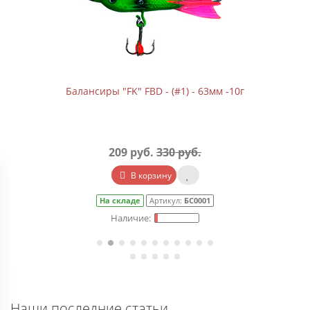
Балансиры "FK" FBD - (#1) - 63мм -10г
209 руб.
330 руб.
В корзину
На складе
Артикул:
БС0001
Наши последние статьи