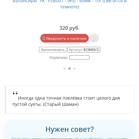
Балансиры "FK" FSBD01 - (#3) - 60мм - 10г (светится в
темноте)
320 руб.
Уведомить о наличии
Закончились
Артикул
БС0003/2
Иногда одна точная поклёвка стоит целого дня
пустой суеты. (Старый Шаман)
Нужен совет?