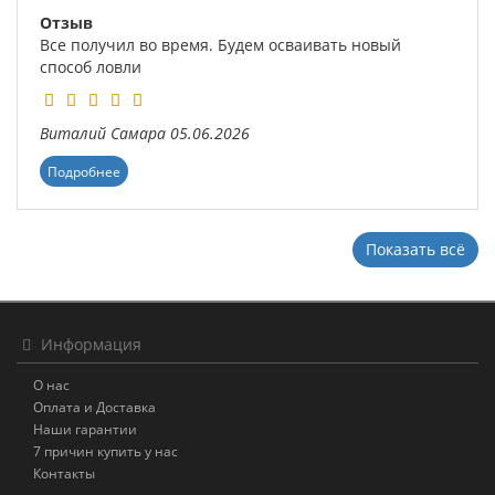
Отзыв
Все получил во время. Будем осваивать новый
способ ловли
Виталий
Самара
05.06.2026
Подробнее
Показать всё
Информация
О нас
Оплата и Доставка
Наши гарантии
7 причин купить у нас
Контакты