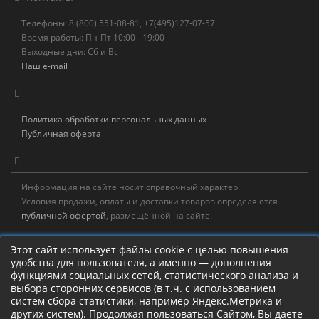
Телефоны: 8 (800) 551-08-81, +7(495)127-07-57
Время работы: Пн-Пт 10:00 - 19:00
Выходные дни: Сб и Вс
Наш e-mail
Политика обработки персональных данных
Публичная оферта
Информация на сайте носит справочный характер.
Условия продажи, оплаты и доставки товаров определяются
публичной офертой
, размещённой на сайте.
Новостная рассылка
Этот сайт использует файлы cookie с целью повышения
удобства для пользователя, а именно — дополнения
Новости, акции, распродажи и полезные советы!
функциями социальных сетей, статистического анализа и
выбора сторонних сервисов (в т.ч. с использованием
систем сбора статистики, например Яндекс.Метрика и
других систем). Продолжая пользоваться Сайтом, Вы даете