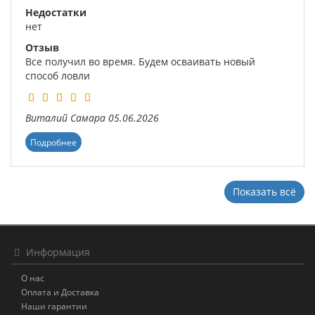
Недостатки
нет
Отзыв
Все получил во время. Будем осваивать новый
способ ловли
Виталий
Самара
05.06.2026
Подробнее
Показать всё
Информация
О нас
Оплата и Доставка
Наши гарантии