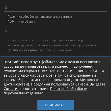
Политика обработки персональных данных
Публичная оферта
Информация на сайте носит справочный характер.
Условия продажи, оплаты и доставки товаров определяются
публичной офертой
, размещённой на сайте.
Новостная рассылка
Этот сайт использует файлы cookie с целью повышения
удобства для пользователя, а именно — дополнения
Новости, акции, распродажи и полезные советы!
функциями социальных сетей, статистического анализа и
выбора сторонних сервисов (в т.ч. с использованием
Левая панель
систем сбора статистики, например Яндекс.Метрика и
других систем). Продолжая пользоваться Сайтом, Вы даете
Согласие
в соответствии с
Политикой обработки
персональных данных
.
Камлание о рыбалке!
ПРИНИМАЮ
Старый Шаман © 2017 – 2026