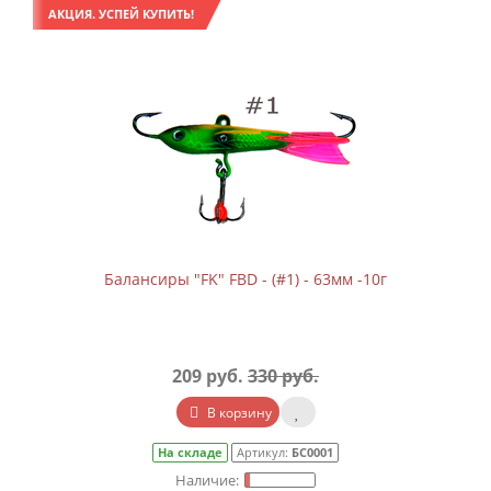
АКЦИЯ. УСПЕЙ КУПИТЬ!
Балансиры "FK" FBD - (#1) - 63мм -10г
209 руб.
330 руб.
В корзину
На складе
Артикул:
БС0001